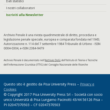
Dati statistici
I nostri collaboratori
Iscriviti alla Newsletter
Archivio Penale è una rivista quadrimestrale di diritto, procedura e
legislazione penale speciale, europea e comparata fondata nel 1945;
Autorizzazione n. 114 del 7 settembre 1984 Tribunale di Urbino - ISSN
0004-0304, e-ISSN 2384-9479
Archivio Penale è documentato nell’
Archivio DoGi
dell’Istituto di Teoria e Tecniche
dell’Informazione Giuridica (ITTIG) del Consiglio Nazionale delle Ricerche
Questo sito è gestito da Pisa University Press –
Privacy e
Cookies
© Copyright 2017 Pisa University Press Srl – Società con socio
unico Università di Pisa Lungarno Pacinotti 43/44 56126 Pisa –
PI 02047370503 – CF 02047370503