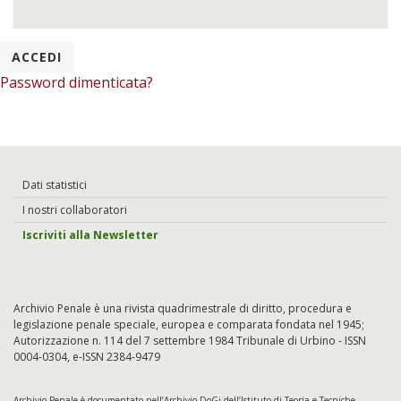
Password dimenticata?
Dati statistici
I nostri collaboratori
Iscriviti alla Newsletter
Archivio Penale è una rivista quadrimestrale di diritto, procedura e
legislazione penale speciale, europea e comparata fondata nel 1945;
Autorizzazione n. 114 del 7 settembre 1984 Tribunale di Urbino - ISSN
0004-0304, e-ISSN 2384-9479
Archivio Penale è documentato nell’
Archivio DoGi
dell’Istituto di Teoria e Tecniche