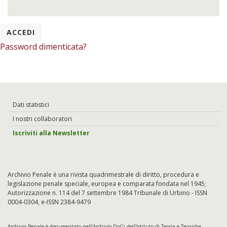
Password dimenticata?
Dati statistici
I nostri collaboratori
Iscriviti alla Newsletter
Archivio Penale è una rivista quadrimestrale di diritto, procedura e
legislazione penale speciale, europea e comparata fondata nel 1945;
Autorizzazione n. 114 del 7 settembre 1984 Tribunale di Urbino - ISSN
0004-0304, e-ISSN 2384-9479
Archivio Penale è documentato nell’
Archivio DoGi
dell’Istituto di Teoria e Tecniche