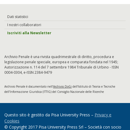
Dati statistici
I nostri collaboratori
Iscriviti alla Newsletter
Archivio Penale è una rivista quadrimestrale di diritto, procedura e
legislazione penale speciale, europea e comparata fondata nel 1945;
Autorizzazione n. 114 del 7 settembre 1984 Tribunale di Urbino - ISSN
0004-0304, e-ISSN 2384-9479
Archivio Penale è documentato nell’
Archivio DoGi
dell’Istituto di Teoria e Tecniche
dell’Informazione Giuridica (ITTIG) del Consiglio Nazionale delle Ricerche
Questo sito è gestito da Pisa University Press –
Privacy e
Cookies
© Copyright 2017 Pisa University Press Srl – Società con socio