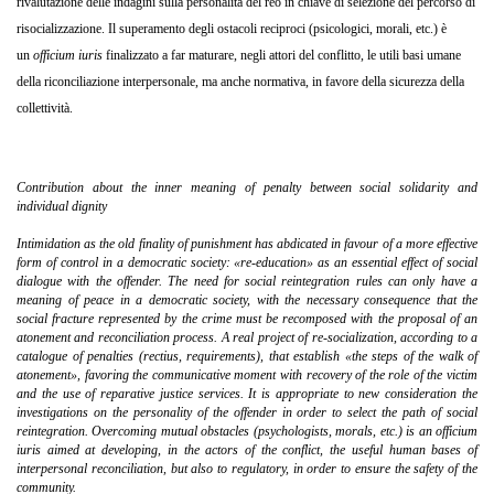
rivalutazione delle indagini sulla personalità del reo in chiave di selezione del percorso di
risocializzazione. Il superamento degli ostacoli reciproci (psicologici, morali, etc.) è
un
officium iuris
finalizzato a far maturare, negli attori del conflitto, le utili basi umane
della riconciliazione interpersonale, ma anche normativa, in favore della sicurezza della
collettività.
Contribution about the inner meaning of penalty between social solidarity and
individual dignity
Intimidation as the old finality of punishment has abdicated in favour of a more effective
form of control in a democratic society: «re-education» as an essential effect of social
dialogue with the offender. The need for social reintegration rules can only have a
meaning of peace in a democratic society, with the necessary consequence that the
social fracture represented by the crime must be recomposed with the proposal of an
atonement and reconciliation process. A real project of re-socialization, according to a
catalogue of penalties (rectius, requirements), that establish «the steps of the walk of
atonement», favoring the communicative moment with recovery of the role of the victim
and the use of reparative justice services. It is appropriate to new consideration the
investigations on the personality of the offender in order to select the path of social
reintegration. Overcoming mutual obstacles (psychologists, morals, etc.) is an officium
iuris aimed at developing, in the actors of the conflict, the useful human bases of
interpersonal reconciliation, but also to regulatory, in order to ensure the safety of the
community.