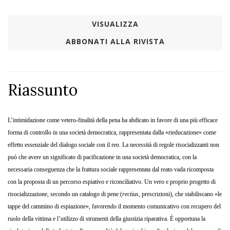
VISUALIZZA
ABBONATI ALLA RIVISTA
Riassunto
L’intimidazione come vetero-finalità della pena ha abdicato in favore di una più efficace
forma di controllo in una società democratica, rappresentata dalla «rieducazione» come
effetto essenziale del dialogo sociale con il reo. La necessità di regole risocializzanti non
può che avere un significato di pacificazione in una società democratica, con la
necessaria conseguenza che la frattura sociale rappresentata dal reato vada ricomposta
con la proposta di un percorso espiativo e riconciliativo. Un vero e proprio progetto di
risocializzazione, secondo un catalogo di pene (
rectius
, prescrizioni), che stabiliscano «le
tappe del cammino di espiazione», favorendo il momento comunicativo con recupero del
ruolo della vittima e l’utilizzo di strumenti della giustizia riparativa. È opportuna la