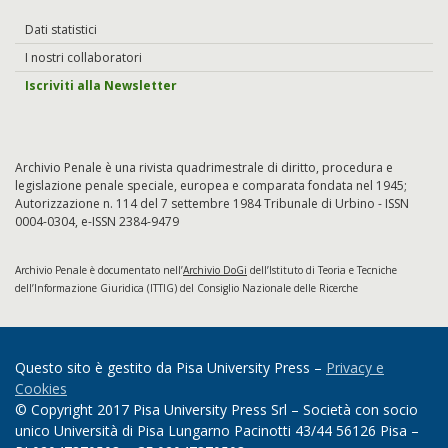
Dati statistici
I nostri collaboratori
Iscriviti alla Newsletter
Archivio Penale è una rivista quadrimestrale di diritto, procedura e
legislazione penale speciale, europea e comparata fondata nel 1945;
Autorizzazione n. 114 del 7 settembre 1984 Tribunale di Urbino - ISSN
0004-0304, e-ISSN 2384-9479
Archivio Penale è documentato nell’
Archivio DoGi
dell’Istituto di Teoria e Tecniche
dell’Informazione Giuridica (ITTIG) del Consiglio Nazionale delle Ricerche
Questo sito è gestito da Pisa University Press –
Privacy e
Cookies
© Copyright 2017 Pisa University Press Srl – Società con socio
unico Università di Pisa Lungarno Pacinotti 43/44 56126 Pisa –