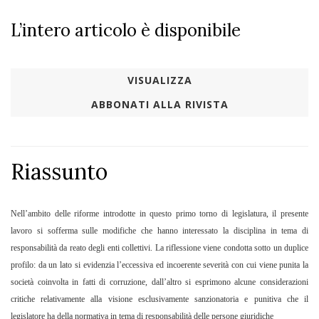
L’intero articolo è disponibile
VISUALIZZA
ABBONATI ALLA RIVISTA
Riassunto
Nell’ambito delle riforme introdotte in questo primo torno di legislatura, il presente
lavoro si sofferma sulle modifiche che hanno interessato la disciplina in tema di
responsabilità da reato degli enti collettivi. La riflessione viene condotta sotto un duplice
profilo: da un lato si evidenzia l’eccessiva ed incoerente severità con cui viene punita la
società coinvolta in fatti di corruzione, dall’altro si esprimono alcune considerazioni
critiche relativamente alla visione esclusivamente sanzionatoria e punitiva che il
legislatore ha della normativa in tema di responsabilità delle persone giuridiche