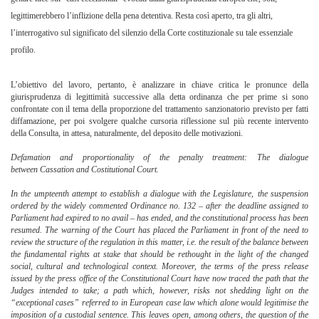
legittimerebbero l’inflizione della pena detentiva. Resta così aperto, tra gli altri,
l’interrogativo sul significato del silenzio della Corte costituzionale su tale essenziale
profilo.
L’obiettivo del lavoro, pertanto, è analizzare in chiave critica le pronunce della
giurisprudenza di legittimità successive alla detta ordinanza che per prime si sono
confrontate con il tema della proporzione del trattamento sanzionatorio previsto per fatti
diffamazione, per poi svolgere qualche cursoria riflessione sul più recente intervento
della Consulta, in attesa, naturalmente, del deposito delle motivazioni.
Defamation and proportionality of the penalty treatment
: T
he
dialogue
between
Cassation
and Costitutional Court.
In the umpteenth attempt to establish a dialogue with the Legislature,
the suspension
ordered by the widely commented Ordinance no. 132 – after the deadline assigned to
Parliament had expired to no avail – has ended, and the constitutional process has been
resumed. The warning of the Court has placed the Parliament in front of the need to
review the structure of the regulation in this matter, i.e. the result of the balance between
the fundamental rights at stake that should be rethought in the light of the changed
social, cultural and technological context. Moreover, the terms of the press release
issued by the press office of the Constitutional Court have now traced the path that the
Judges intended to take; a path which, however, risks not shedding light on the
“exceptional cases” referred to in European case law which alone would legitimise the
imposition of a custodial sentence. This leaves open, among others, the question of the