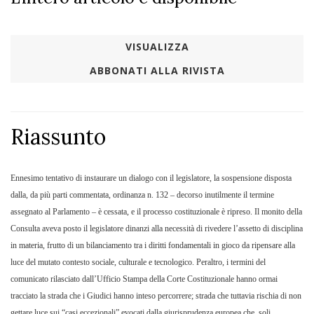
VISUALIZZA
ABBONATI ALLA RIVISTA
Riassunto
Ennesimo tentativo di instaurare un dialogo con il legislatore, la sospensione disposta
dalla, da più parti commentata, ordinanza n. 132 – decorso inutilmente il termine
assegnato al Parlamento – è cessata, e il processo costituzionale è ripreso. Il monito della
Consulta aveva posto il legislatore dinanzi alla necessità di rivedere l’assetto di disciplina
in materia, frutto di un bilanciamento tra i diritti fondamentali in gioco da ripensare alla
luce del mutato contesto sociale, culturale e tecnologico. Peraltro, i termini del
comunicato rilasciato dall’Ufficio Stampa della Corte Costituzionale hanno ormai
tracciato la strada che i Giudici hanno inteso percorrere; strada che tuttavia rischia di non
gettare luce sui “casi eccezionali” evocati dalla giurisprudenza europea che, soli,