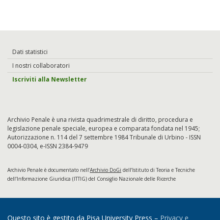
Dati statistici
I nostri collaboratori
Iscriviti alla Newsletter
Archivio Penale è una rivista quadrimestrale di diritto, procedura e
legislazione penale speciale, europea e comparata fondata nel 1945;
Autorizzazione n. 114 del 7 settembre 1984 Tribunale di Urbino - ISSN
0004-0304, e-ISSN 2384-9479
Archivio Penale è documentato nell’
Archivio DoGi
dell’Istituto di Teoria e Tecniche
dell’Informazione Giuridica (ITTIG) del Consiglio Nazionale delle Ricerche
Questo sito è gestito da Pisa University Press –
Privacy e