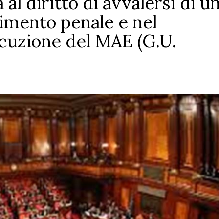
al diritto di avvalersi di u
imento penale e nel
cuzione del MAE (G.U.