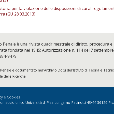
013)
toria per la violazione delle disposizioni di cui al regolamen
rra (GU 28.03.2013)
o Penale è una rivista quadrimestrale di diritto, procedura e
ta fondata nel 1945; Autorizzazione n. 114 del 7 settembre
384-9479
 Penale è documentato nell’
Archivio DoGi
dell’Istituto di Teoria e Tecni
e delle Ricerche
cy e Cookies
à con socio unico Università di Pisa Lungarno Pacinotti 43/44 56126 