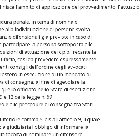
definisce l'ambito di applicazione del provvedimento: l'attuazi
ocedura penale, in tema di nomina e
e alla individuazione di persone svolta
aranzie difensionali già previste in caso di
e partecipare la persona sottoposta alle
posizioni di attuazione del c.p.p., recante la
 d'ufficio, così da prevedere espressamente
nti consigli dell'ordine degli avvocati,
all'estero in esecuzione di un mandato di
 di consegna, al fine di agevolare la
uello officiato nello Stato di esecuzione.
 9 e 12 della legge n. 69
eo e alle procedure di consegna tra Stati
ulteriore comma 5-bis all'articolo 9, il quale
zia giudiziaria l'obbligo di informare la
lla facoltà di nominare un difensore