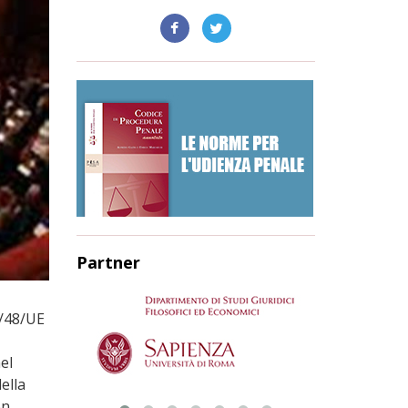
Partner
3/48/UE
el
ella
on