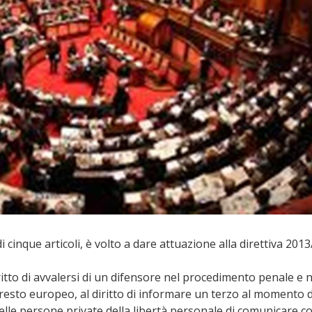
di cinque articoli, è volto a dare attuazione alla direttiva 201
iritto di avvalersi di un difensore nel procedimento penale e n
esto europeo, al diritto di informare un terzo al momento d
 delle persone private della libertà personale di comunicare c