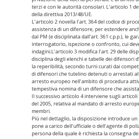
terzi e con le autorità consolari. L'articolo 1 
della direttiva 2013/48/UE.
L'articolo 2 novella l'art. 364 del codice di pr
assistenza di un difensore, per estendere anch
dal PM (e disciplinata dall'art. 361 c.p.p.), le g
interrogatorio, ispezione o confronto, cui dev
indagini.L'articolo 3 modifica l'art. 29 delle dis
disciplina degli elenchi e tabelle dei difensori
la reperibilità, secondo turni curati dai compete
di difensori che tutelino detenuti o arrestati 
arresto europeo nell'ambito di procedura attiva
tempestiva nomina di un difensore che assista q
Il successivo articolo 4 interviene sugli articoli
del 2005, relativa al mandato di arresto europ
membri.
Più nel dettaglio, la disposizione introduce un 
pone a carico dell'ufficiale o dell'agente di poli
persona della quale è richiesta la consegna de