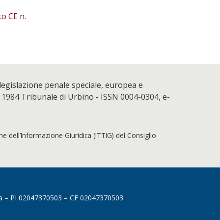
to CE n.
 legislazione penale speciale, europea e
 1984 Tribunale di Urbino - ISSN 0004-0304, e-
che dell’Informazione Giuridica (ITTIG) del Consiglio
Pisa – PI 02047370503 – CF 02047370503