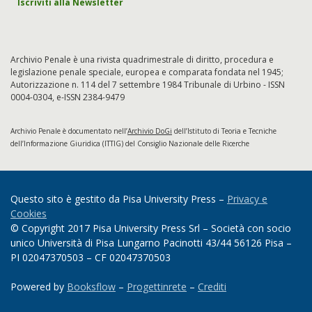
Iscriviti alla Newsletter
Archivio Penale è una rivista quadrimestrale di diritto, procedura e
legislazione penale speciale, europea e comparata fondata nel 1945;
Autorizzazione n. 114 del 7 settembre 1984 Tribunale di Urbino - ISSN
0004-0304, e-ISSN 2384-9479
Archivio Penale è documentato nell’
Archivio DoGi
dell’Istituto di Teoria e Tecniche
dell’Informazione Giuridica (ITTIG) del Consiglio Nazionale delle Ricerche
Questo sito è gestito da Pisa University Press –
Privacy e
Cookies
© Copyright 2017 Pisa University Press Srl – Società con socio
unico Università di Pisa Lungarno Pacinotti 43/44 56126 Pisa –
PI 02047370503 – CF 02047370503
Powered by
Booksflow
–
Progettinrete
–
Crediti