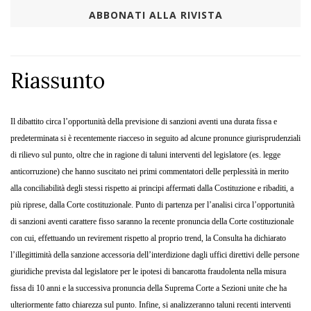
ABBONATI ALLA RIVISTA
Riassunto
Il dibattito circa l’opportunità della previsione di sanzioni aventi una durata fissa e
predeterminata si è recentemente riacceso in seguito ad alcune pronunce giurisprudenziali
di rilievo sul punto, oltre che in ragione di taluni interventi del legislatore (es. legge
anticorruzione) che hanno suscitato nei primi commentatori delle perplessità in merito
alla conciliabilità degli stessi rispetto ai principi affermati dalla Costituzione e ribaditi, a
più riprese, dalla Corte costituzionale. Punto di partenza per l’analisi circa l’opportunità
di sanzioni aventi carattere fisso saranno la recente pronuncia della Corte costituzionale
con cui, effettuando un revirement rispetto al proprio trend, la Consulta ha dichiarato
l’illegittimità della sanzione accessoria dell’interdizione dagli uffici direttivi delle persone
giuridiche prevista dal legislatore per le ipotesi di bancarotta fraudolenta nella misura
fissa di 10 anni e la successiva pronuncia della Suprema Corte a Sezioni unite che ha
ulteriormente fatto chiarezza sul punto. Infine, si analizzeranno taluni recenti interventi