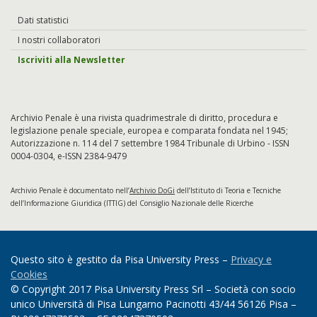
Dati statistici
I nostri collaboratori
Iscriviti alla Newsletter
Archivio Penale è una rivista quadrimestrale di diritto, procedura e
legislazione penale speciale, europea e comparata fondata nel 1945;
Autorizzazione n. 114 del 7 settembre 1984 Tribunale di Urbino - ISSN
0004-0304, e-ISSN 2384-9479
Archivio Penale è documentato nell’
Archivio DoGi
dell’Istituto di Teoria e Tecniche
dell’Informazione Giuridica (ITTIG) del Consiglio Nazionale delle Ricerche
Questo sito è gestito da Pisa University Press –
Privacy e
Cookies
© Copyright 2017 Pisa University Press Srl – Società con socio
unico Università di Pisa Lungarno Pacinotti 43/44 56126 Pisa –