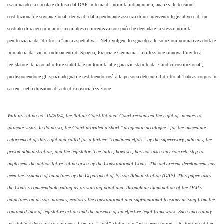
esaminando la circolare diffusa dal DAP in tema di intimità intramuraria, analizza le tensioni
costituzionali e sovranazionali derivanti dalla perdurante assenza di un intervento legislativo e di un
sostrato di rango primario, la cui attesa e incertezza non può che degradare la stessa intimità
penitenziaria da “diritto” a “mera aspettativa”. Nel rivolgere lo sguardo alle soluzioni normative adottate
in materia dai vicini ordinamenti di Spagna, Francia e Germania, la riflessione rinnova l’invito al
legislatore italiano ad offrire stabilità e uniformità alle garanzie statuite dai Giudici costituzionali,
predisponendone gli spazi adeguati e restituendo così alla persona detenuta il diritto all’habeas corpus in
carcere, nella direzione di autentica risocializzazione.
With its ruling no. 10/2024, the Italian Constitutional Court recognized the right of inmates to
intimate visits. In doing so, the Court provided a short “pragmatic decalogue” for the immediate
enforcement of this right and called for a further “combined effort” by the supervisory judiciary, the
prison administration, and the legislator. The latter, however, has not taken any concrete step to
implement the authoritative ruling given by the Constitutional Court. The only recent development has
been the issuance of guidelines by the Department of Prison Administration (DAP). This paper takes
the Court’s commendable ruling as its starting point and, through an examination of the DAP’s
guidelines on prison intimacy, explores the constitutional and supranational tensions arising from the
continued lack of legislative action and the absence of an effective legal framework. Such uncertainty
inevitably reduces prison intimacy from its “right” status to a “mere expectation.” By looking at the