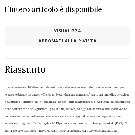
L’intero articolo è disponibile
VISUALIZZA
ABBONATI ALLA RIVISTA
Riassunto
​Con la sentenza n. 10/2024, la Corte costituzionale ha riconosciuto il diritto ai colloqui intimi per
le persone detenute in carcere, offrendo un breve “decalogo pragmatico” per la sua immediata attuazione
e auspicando l’ulteriore «azione combinata» da parte della magistratura di sorveglianza, dell’amministra-
zione penitenziaria e del legislatore. Quest’ultimo, tuttavia, ad oggi non ha ancora predisposto alcuna
implementazione dell’autorevole dictum del Giudice delle leggi, il cui unico sviluppo è stato solo
recentemente segnato dalle linee guida del Dipartimento dell’amministrazione penitenziaria (DAP). Di
qui, il presente contributo, muovendo dalla meritoria pronuncia della Corte costituzionale ed