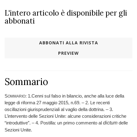
L'intero articolo è disponibile per gli
abbonati
ABBONATI ALLA RIVISTA
PREVIEW
Sommario
S
: 1.
Cenni sul falso in bilancio, anche alla luce della
OMMARIO
legge di r
i
forma 27 maggio 2015, n.
69.
–
2. Le recenti
oscillazioni giurisprudenziali al vaglio della dottrina.
–
3.
L’intervento delle Sezioni Uni
te: alcune considerazioni critiche
“introduttive”.
–
4. Postilla: un primo commento al
dictum
delle
S
e
zioni Unite.