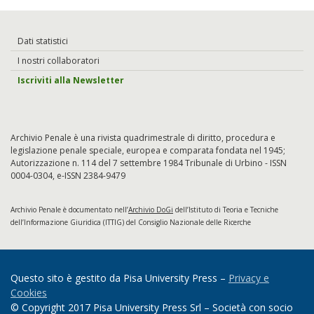
Dati statistici
I nostri collaboratori
Iscriviti alla Newsletter
Archivio Penale è una rivista quadrimestrale di diritto, procedura e
legislazione penale speciale, europea e comparata fondata nel 1945;
Autorizzazione n. 114 del 7 settembre 1984 Tribunale di Urbino - ISSN
0004-0304, e-ISSN 2384-9479
Archivio Penale è documentato nell’
Archivio DoGi
dell’Istituto di Teoria e Tecniche
dell’Informazione Giuridica (ITTIG) del Consiglio Nazionale delle Ricerche
Questo sito è gestito da Pisa University Press –
Privacy e
Cookies
© Copyright 2017 Pisa University Press Srl – Società con socio