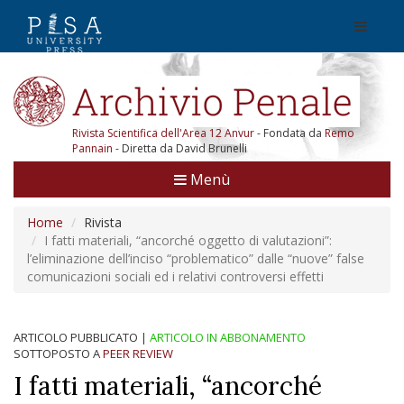
Rivista Scientifica dell'Area 12 Anvur
- Fondata da
Remo
Pannain
- Diretta da David Brunelli
Menù
Home
Rivista
I fatti materiali, “ancorché oggetto di valutazioni”:
l’eliminazione dell’inciso “problematico” dalle “nuove” false
comunicazioni sociali ed i relativi controversi effetti
ARTICOLO PUBBLICATO
|
ARTICOLO IN ABBONAMENTO
SOTTOPOSTO A
PEER REVIEW
I fatti materiali, “ancorché