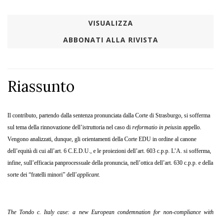
VISUALIZZA
ABBONATI ALLA RIVISTA
Riassunto
Il contributo, partendo dalla sentenza pronunciata dalla Corte di Strasburgo, si sofferma
sul tema della rinnovazione dell’istruttoria nel caso di
reformatio in peius
in appello.
Vengono analizzati, dunque, gli orientamenti della Corte EDU in ordine al canone
dell’equità di cui all’art. 6 C.E.D.U., e le proiezioni dell’art. 603 c.p.p. L’A. si sofferma,
infine, sull’efficacia panprocessuale della pronuncia, nell’ottica dell’art. 630 c.p.p. e della
sorte dei “fratelli minori” dell’
applicant.
The Tondo c. Italy
case
: a new European condemnation for non-compliance with