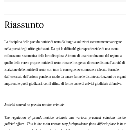
Riassunto
La disciplina delle pseudo notizie di reato dà luogo a soluzioni estremamente variegate
nella prassi degli uffici giudiziari. Da qui la difficoltà giurisprudenziale di una esatta
collocazione sistematica della loro discplina. A fronte di una riconduzione del regime a
quello delle vere e proprie notizie di reato, rimane l’esigenza di tenere distinta l’attività di
iscrizione delle notizie di reato, con tutte le conseguenze connesse a tale atto formale,
dall’esercizio dell’azione penale in modo da tenere ferme le distinte attribuzioni tra organi
inquirenti e quelli giudiziari, con il rifiuto di forme tacite di attività giudiziale difensiva.
Judicial control on pseudo-notitiae criminis
The regulation of pseudo-notitiae criminis has various practical solutions inside
judicial offices. This is the main reason why jurisprudence finds difficult place it in a