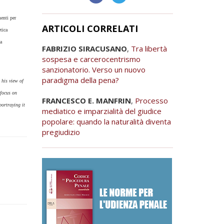
menti per
ARTICOLI CORRELATI
tica
ca
FABRIZIO SIRACUSANO
,
Tra libertà
sospesa e carcerocentrismo
sanzionatorio. Verso un nuovo
paradigma della pena?
 his view of
 focus on
FRANCESCO E. MANFRIN
,
Processo
portraying it
mediatico e imparzialità del giudice
popolare: quando la naturalità diventa
pregiudizio