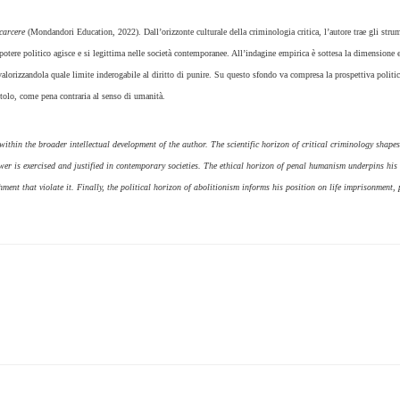
 carcere
(Mondandori Education, 2022). Dall’orizzonte culturale della criminologia critica, l’autore trae gli stru
 potere politico agisce e si legittima nelle società contemporanee. All’indagine empirica è sottesa la dimensione e
valorizzandola quale limite inderogabile al diritto di punire. Su questo sfondo va compresa la prospettiva politi
stolo, come pena contraria al senso di umanità.
 within the broader intellectual development of the author. The scientific horizon of critical criminology shapes
wer is exercised and justified in contemporary societies. The ethical horizon of penal humanism underpins his
ent that violate it. Finally, the political horizon of abolitionism informs his position on life imprisonment, 