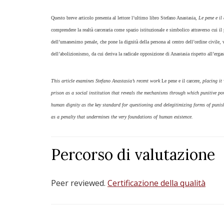
​Questo breve articolo presenta al lettore l’ultimo libro Stefano Anastasia,
Le pene e il
comprendere la realtà carceraria come spazio istituzionale e simbolico attraverso cui il
dell’umanesimo penale, che pone la dignità della persona al centro dell’ordine civile, 
dell’abolizionismo, da cui deriva la radicale opposizione di Anastasia rispetto all’erga
This article examines Stefano Anastasia’s recent work
Le pene e il carcere
, placing it
prison as a social institution that reveals the mechanisms through which punitive po
human dignity as the key standard for questioning and delegitimizing forms of punishm
as a penalty that undermines the very foundations of human existence.
Percorso di valutazione
Peer reviewed.
Certificazione della qualità