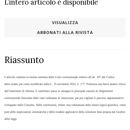
L’intero articolo è disponibile
VISUALIZZA
ABBONATI ALLA RIVISTA
Riassunto
​L’articolo esamina la recente sentenza della Corte costituzionale relativa all’art. 187 del Codice
della strada, per come modificato dalla L. 25 novembre 2024, n. 177. Premessa una breve analisi critica
dell’intervento di riforma, il contributo passa in rassegna le principali censure di illegittimità
costituzionale formulate dalle varie ordinanze di rimessione, per poi vagliare il percorso argomentativo
sviluppato dalla Consulta. Nelle conclusioni, infine, una valutazione della tenuta logico-giuridica, come
pure delle implicazioni sistematiche e delle ricadute applicative della soluzione fatta propria dal Giudice
delle leggi.