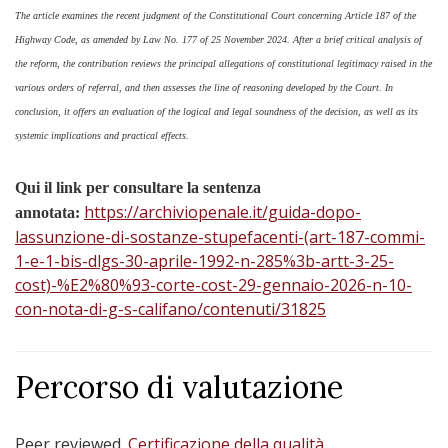
The article examines the recent judgment of the Constitutional Court concerning Article 187 of the
Highway Code, as amended by Law No. 177 of 25 November 2024. After a brief critical analysis of
the reform, the contribution reviews the principal allegations of constitutional legitimacy raised in the
various orders of referral, and then assesses the line of reasoning developed by the Court. In
conclusion, it offers an evaluation of the logical and legal soundness of the decision, as well as its
systemic implications and practical effects.
Qui il link per consultare la sentenza
https://archiviopenale.it/guida-dopo-
annotata:
lassunzione-di-sostanze-stupefacenti-(art-187-commi-
1-e-1-bis-dlgs-30-aprile-1992-n-285%3b-artt-3-25-
cost)-%E2%80%93-corte-cost-29-gennaio-2026-n-10-
con-nota-di-g-s-califano/contenuti/31825
Percorso di valutazione
Peer reviewed.
Certificazione della qualità