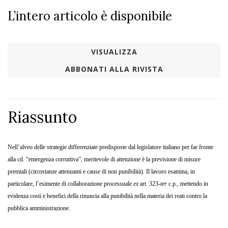
L’intero articolo è disponibile
VISUALIZZA
ABBONATI ALLA RIVISTA
Riassunto
Nell’alveo delle
strategie differenziate
predisposte dal legislatore italiano per far fronte
alla cd. “emergenza corruttiva”, meritevole di attenzione è la previsione di misure
premiali (circostanze attenuanti e cause di non punibilità). Il lavoro esamina, in
particolare, l’esimente di collaborazione processuale
ex
art. 323-
ter
c.p., mettendo in
evidenza costi e benefici della rinuncia alla punibilità nella materia dei reati contro la
pubblica amministrazione.