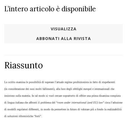
L’intero articolo è disponibile
VISUALIZZA
ABBONATI ALLA RIVISTA
Riassunto
​Lo scritto esamina le possibilità di superare l’attuale regime proibizionista in fatto di stupefacenti
(in considerazione dei suoi molti fallimenti), alla luce degli obblighi europei e internazionali che
insistono sulla materia. In tal modo si vuol cercare soprattutto di offrire una prima disamina compiuta
di lingua italiana che affronti il problema del “
room under international (and EU) law
” circa l’adozione
di modelli regolatori differenti, in modo da permettere in futuro di valutare più a fondo la realizzabilità
di soluzioni riformistiche “forti”.