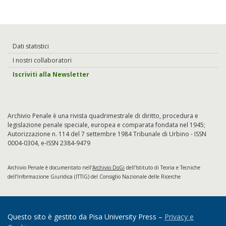
Dati statistici
I nostri collaboratori
Iscriviti alla Newsletter
Archivio Penale è una rivista quadrimestrale di diritto, procedura e
legislazione penale speciale, europea e comparata fondata nel 1945;
Autorizzazione n. 114 del 7 settembre 1984 Tribunale di Urbino - ISSN
0004-0304, e-ISSN 2384-9479
Archivio Penale è documentato nell’
Archivio DoGi
dell’Istituto di Teoria e Tecniche
dell’Informazione Giuridica (ITTIG) del Consiglio Nazionale delle Ricerche
Questo sito è gestito da Pisa University Press –
Privacy e