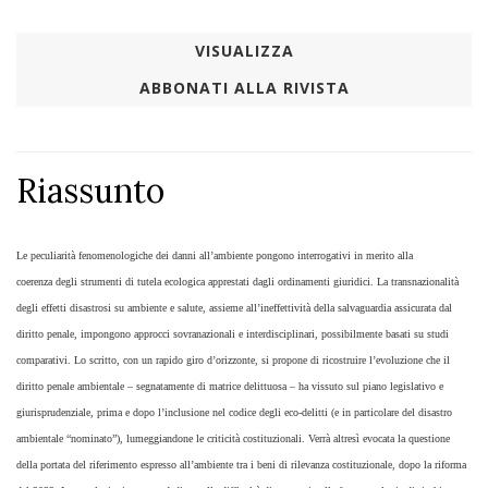
VISUALIZZA
ABBONATI ALLA RIVISTA
Riassunto
​Le peculiarità fenomenologiche dei danni all’ambiente pongono interrogativi in merito alla
coerenza degli strumenti di tutela ecologica apprestati dagli ordinamenti giuridici. La transnazionalità
degli effetti disastrosi su ambiente e salute, assieme all’ineffettività della salvaguardia assicurata dal
diritto penale, impongono approcci sovranazionali e interdisciplinari, possibilmente basati su studi
comparativi. Lo scritto, con un rapido giro d’orizzonte, si propone di ricostruire l’evoluzione che il
diritto penale ambientale – segnatamente di matrice delittuosa – ha vissuto sul piano legislativo e
giurisprudenziale, prima e dopo l’inclusione nel codice degli eco-delitti (e in particolare del disastro
ambientale “nominato”), lumeggiandone le criticità costituzionali. Verrà altresì evocata la questione
della portata del riferimento espresso all’ambiente tra i beni di rilevanza costituzionale, dopo la riforma