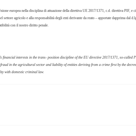
l’Unione europea nella disciplina
di attuazione della direttiva UE 2017/1371, c.d. direttiva PIF, e ci
i nel settore agricolo e alla responsabilità degli enti derivante da reato – apportate dapprima dal d
ilità con il nostro diritto penale.
financial interests in the trans- position discipline of the EU directive 2017/1371, so-called 
fraud in the agricultural sector and liability of entities deriving from a crime first by the decr
ity with domestic criminal law.