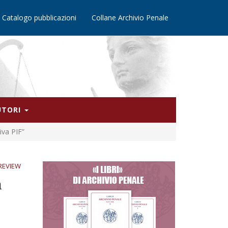
Catalogo pubblicazioni
Collane Archivio Penale
AUTORI
iva PIF”
REVIEW
a