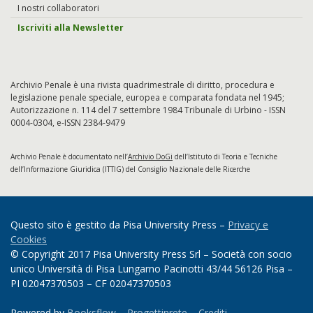
I nostri collaboratori
Iscriviti alla Newsletter
Archivio Penale è una rivista quadrimestrale di diritto, procedura e
legislazione penale speciale, europea e comparata fondata nel 1945;
Autorizzazione n. 114 del 7 settembre 1984 Tribunale di Urbino - ISSN
0004-0304, e-ISSN 2384-9479
Archivio Penale è documentato nell’
Archivio DoGi
dell’Istituto di Teoria e Tecniche
dell’Informazione Giuridica (ITTIG) del Consiglio Nazionale delle Ricerche
Questo sito è gestito da Pisa University Press –
Privacy e
Cookies
© Copyright 2017 Pisa University Press Srl – Società con socio
unico Università di Pisa Lungarno Pacinotti 43/44 56126 Pisa –
PI 02047370503 – CF 02047370503
Powered by
Booksflow
–
Progettinrete
–
Crediti