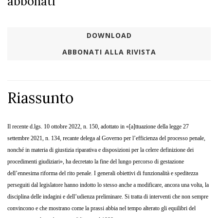
abbonati
DOWNLOAD
ABBONATI ALLA RIVISTA
Riassunto
Il recente d.lgs. 10 ottobre 2022, n. 150, adottato in «[a]ttuazione della legge 27
settembre 2021, n. 134, recante delega al Governo per l’efficienza del processo penale,
nonché in materia di giustizia riparativa e disposizioni per la celere definizione dei
procedimenti giudiziari», ha decretato la fine del lungo percorso di gestazione
dell’ennesima riforma del rito penale. I generali obiettivi di funzionalità e speditezza
perseguiti dal legislatore hanno indotto lo stesso anche a modificare, ancora una volta, la
disciplina delle indagini e dell’udienza preliminare. Si tratta di interventi che non sempre
convincono e che mostrano come la prassi abbia nel tempo alterato gli equilibri del