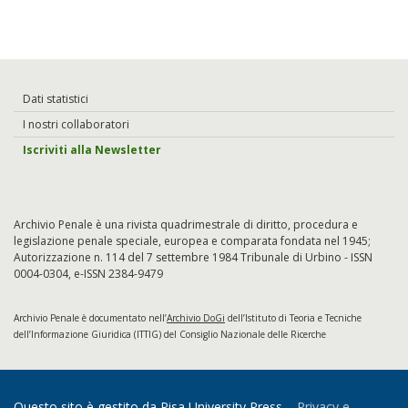
Dati statistici
I nostri collaboratori
Iscriviti alla Newsletter
Archivio Penale è una rivista quadrimestrale di diritto, procedura e
legislazione penale speciale, europea e comparata fondata nel 1945;
Autorizzazione n. 114 del 7 settembre 1984 Tribunale di Urbino - ISSN
0004-0304, e-ISSN 2384-9479
Archivio Penale è documentato nell’
Archivio DoGi
dell’Istituto di Teoria e Tecniche
dell’Informazione Giuridica (ITTIG) del Consiglio Nazionale delle Ricerche
Questo sito è gestito da Pisa University Press –
Privacy e