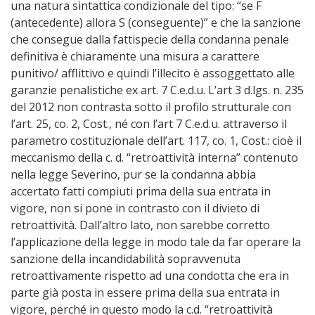
una natura sintattica condizionale del tipo: “se F
(antecedente) allora S (conseguente)” e che la sanzione
che consegue dalla fattispecie della condanna penale
definitiva è chiaramente una misura a carattere
punitivo/ afflittivo e quindi l’illecito è assoggettato alle
garanzie penalistiche ex art. 7 C.e.d.u. L’art 3 d.lgs. n. 235
del 2012 non contrasta sotto il profilo strutturale con
l’art. 25, co. 2, Cost., né con l’art 7 C.e.d.u. attraverso il
parametro costituzionale dell’art. 117, co. 1, Cost.: cioè il
meccanismo della c. d. “retroattività interna” contenuto
nella legge Severino, pur se la condanna abbia
accertato fatti compiuti prima della sua entrata in
vigore, non si pone in contrasto con il divieto di
retroattività. Dall’altro lato, non sarebbe corretto
l’applicazione della legge in modo tale da far operare la
sanzione della incandidabilità sopravvenuta
retroattivamente rispetto ad una condotta che era in
parte già posta in essere prima della sua entrata in
vigore, perché in questo modo la c.d. “retroattività