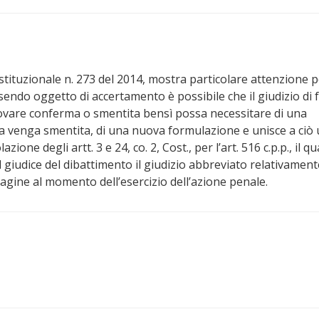
tituzionale n. 273 del 2014, mostra particolare attenzione p
ssendo oggetto di accertamento è possibile che il giudizio di 
ovare conferma o smentita bensì possa necessitare di una
ria venga smentita, di una nuova formulazione e unisce a ciò
zione degli artt. 3 e 24, co. 2, Cost., per l’art. 516 c.p.p., il q
l giudice del dibattimento il giudizio abbreviato relativament
ndagine al momento dell’esercizio dell’azione penale.