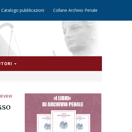
Catalogo pubblicazioni
Collane Archivio Penale
AUTORI
REVIEW
sso