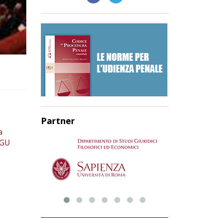
Partner
a
(GU