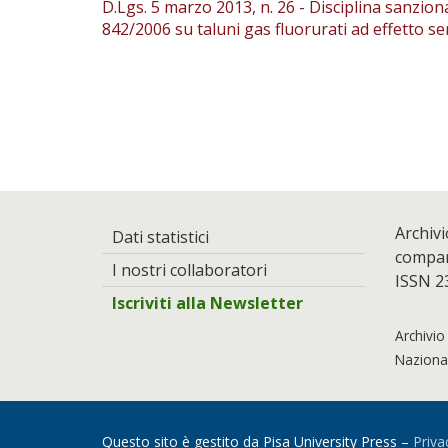
D.Lgs. 5 marzo 2013, n. 26 - Disciplina sanziona
842/2006 su taluni gas fluorurati ad effetto se
Archivi
Dati statistici
compara
I nostri collaboratori
ISSN 2
Iscriviti alla Newsletter
Archivio
Nazional
Questo sito è gestito da Pisa University Press –
Priva