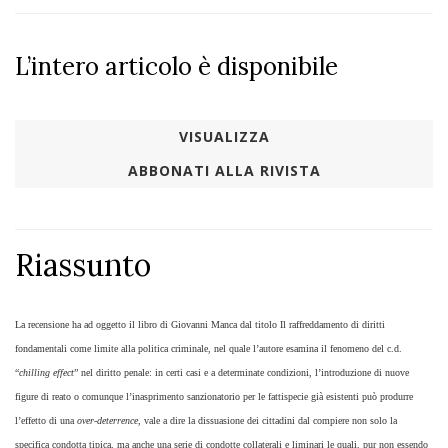
L’intero articolo è disponibile
VISUALIZZA
ABBONATI ALLA RIVISTA
Riassunto
​La recensione ha ad oggetto il libro di Giovanni Manca dal titolo Il raffreddamento di diritti
fondamentali come limite alla politica criminale, nel quale l’autore esamina il fenomeno del c.d.
“
chilling effect
” nel diritto penale: in certi casi e a determinate condizioni, l’introduzione di nuove
figure di reato o comunque l’inasprimento sanzionatorio per le fattispecie già esistenti può produrre
l’effetto di una
over-deterrence
, vale a dire la dissuasione dei cittadini dal compiere non solo la
specifica condotta tipica, ma anche una serie di condotte collaterali e liminari le quali, pur non essendo