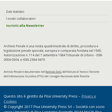
Dati statistici
I nostri collaboratori
Iscriviti alla Newsletter
Archivio Penale è una rivista quadrimestrale di diritto, procedura e
legislazione penale speciale, europea e comparata fondata nel 1945;
Autorizzazione n. 114 del 7 settembre 1984 Tribunale di Urbino - ISSN
0004-0304, e-ISSN 2384-9479
Archivio Penale è documentato nell’
Archivio DoGi
dell’Istituto di Teoria e Tecniche
dell’Informazione Giuridica (ITTIG) del Consiglio Nazionale delle Ricerche
Questo sito è gestito da Pisa University Press –
Privacy e
Cookies
© Copyright 2017 Pisa University Press Srl – Società con socio
unico Università di Pisa Lungarno Pacinotti 43/44 56126 Pisa –