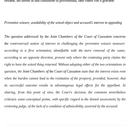
riesame, del difetto di una condizione di procedibilità, fatto valere con il gravame.
Preventive seizure, availability of the seized object and accused’s interest in appealing
The question addressed by the Joint Chambers of the Court of Cassation concerns
the
controversial notion of interest in challenging the preventive seizure measure:
according to a first orientation, identifiable with the mere removal of the same;
according to an opposite direction, present only where the contesting party claims the
right to have the seized thing returned. Without adopting either of the two orientations in
question, the
Joint Chambers of the Court of Cassation
state that the interest exists even
when the burden cannot lead to the restitution of the property, provided, however, that
its successful outcome results in advantageous legal effects for the appellant. In
sharing, from this point of view, the Court's decision, the comment nevertheless
criticizes some conceptual points, with specific regard to the denied assessment, by the
reviewing judge, of the lack of a condition of admissibility, asserted by the accused.