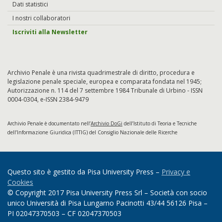
Dati statistici
I nostri collaboratori
Iscriviti alla Newsletter
Archivio Penale è una rivista quadrimestrale di diritto, procedura e
legislazione penale speciale, europea e comparata fondata nel 1945;
Autorizzazione n. 114 del 7 settembre 1984 Tribunale di Urbino - ISSN
0004-0304, e-ISSN 2384-9479
Archivio Penale è documentato nell’
Archivio DoGi
dell’Istituto di Teoria e Tecniche
dell’Informazione Giuridica (ITTIG) del Consiglio Nazionale delle Ricerche
Questo sito è gestito da Pisa University Press –
Privacy e
Cookies
© Copyright 2017 Pisa University Press Srl – Società con socio
unico Università di Pisa Lungarno Pacinotti 43/44 56126 Pisa –
PI 02047370503 – CF 02047370503