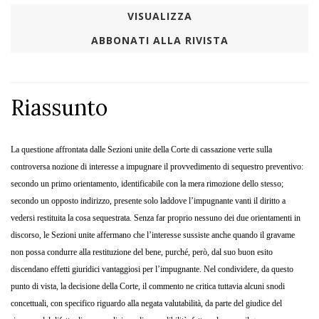
VISUALIZZA
ABBONATI ALLA RIVISTA
Riassunto
La questione affrontata dalle Sezioni unite della Corte di cassazione verte sulla
controversa nozione di interesse a impugnare il provvedimento di sequestro preventivo:
secondo un primo orientamento, identificabile con la mera rimozione dello stesso;
secondo un opposto indirizzo, presente solo laddove l’impugnante vanti il diritto a
vedersi restituita la cosa sequestrata. Senza far proprio nessuno dei due orientamenti in
discorso, le Sezioni unite affermano che l’interesse sussiste anche quando il gravame
non possa condurre alla restituzione del bene, purché, però, dal suo buon esito
discendano effetti giuridici vantaggiosi per l’impugnante. Nel condividere, da questo
punto di vista, la decisione della Corte, il commento ne critica tuttavia alcuni snodi
concettuali, con specifico riguardo alla negata valutabilità, da parte del giudice del