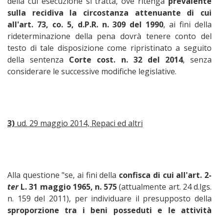
della cui esecuzione si tratta, ove ritenga
prevalente
sulla recidiva la circostanza attenuante di cui
all'art. 73, co. 5, d.P.R. n. 309 del 1990
, ai fini della
rideterminazione della pena dovrà tenere conto del
testo di tale disposizione come ripristinato a seguito
della sentenza
Corte cost. n. 32 del 2014
, senza
considerare le successive modifiche legislative.
3)
ud. 29 maggio 2014, Repaci ed altri
Alla questione "se, ai fini della
confisca di cui all'art. 2-
ter
L. 31 maggio 1965, n. 575
(attualmente art. 24 d.lgs.
n. 159 del 2011), per individuare il presupposto della
sproporzione tra i beni posseduti e le attività