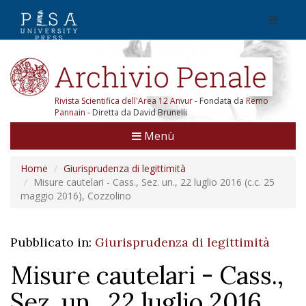
Rivista Scientifica dell'Area 12 Anvur
- Fondata da
Remo
Pannain
- Diretta da David Brunelli
Menù
Home
Giurisprudenza di legittimità
Misure cautelari - Cass., Sez. un., 22 luglio 2016 (c.c. 25
maggio 2016), Cozzolino
Pubblicato in:
Giurisprudenza di legittimità
Misure cautelari - Cass.,
Sez. un., 22 luglio 2016