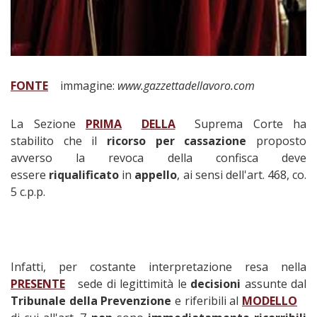
FONTE
immagine:
www.gazzettadellavoro.com
La Sezione
PRIMA
DELLA
Suprema Corte ha
stabilito che il
ricorso per cassazione
proposto
avverso la revoca della confisca deve
essere
riqualificato
in
appello
, ai sensi dell'art. 468, co.
5 c.p.p.
Infatti, per costante interpretazione resa nella
PRESENTE
sede di legittimità le
decisioni
assunte dal
Tribunale della Prevenzione
e riferibili al
MODELLO