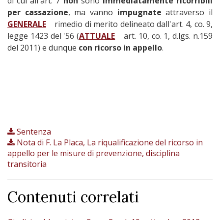
di cui all'art. 7
non
sono
immediatamente ricorribili
per cassazione
, ma vanno
impugnate
attraverso il
GENERALE
rimedio di merito delineato dall'art. 4, co. 9,
legge 1423 del '56 (
ATTUALE
art. 10, co. 1, d.lgs. n.159
del 2011) e dunque
con ricorso in appello
.
Sentenza
Nota di F. La Placa, La riqualificazione del ricorso in
appello per le misure di prevenzione, disciplina
transitoria
Contenuti correlati