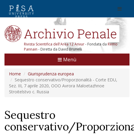
Rivista Scientifica dell'Area 12 Anvur
- Fondata da
Remo
Pannain
- Diretta da David Brunelli
Menù
Home
Giurisprudenza europea
Sequestro conservativo/Proporzionalità - Corte EDU,
Sez. III, 7 aprile 2020, OOO Avrora Maloetazhnoe
Stroitelstvo c. Russia
Sequestro
conservativo/Proporziona