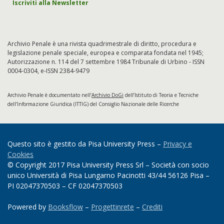
Iscriviti alla Newsletter
Archivio Penale è una rivista quadrimestrale di diritto, procedura e
legislazione penale speciale, europea e comparata fondata nel 1945;
Autorizzazione n. 114 del 7 settembre 1984 Tribunale di Urbino - ISSN
0004-0304, e-ISSN 2384-9479
Archivio Penale è documentato nell’
Archivio DoGi
dell’Istituto di Teoria e Tecniche
dell’Informazione Giuridica (ITTIG) del Consiglio Nazionale delle Ricerche
Questo sito è gestito da Pisa University Press –
Privacy e
Cookies
© Copyright 2017 Pisa University Press Srl – Società con socio
unico Università di Pisa Lungarno Pacinotti 43/44 56126 Pisa –
PI 02047370503 – CF 02047370503
Powered by
Booksflow
–
Progettinrete
–
Crediti