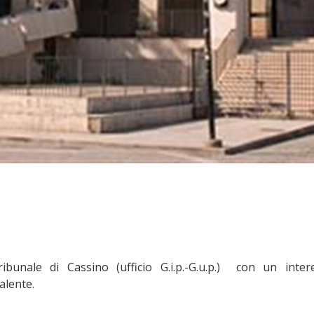
bunale di Cassino (ufficio G.i.p.-G.u.p.) con un inter
alente.