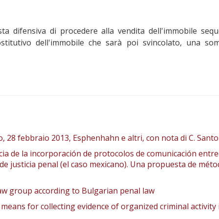
iesta difensiva di procedere alla vendita dell'immobile seq
 sostitutivo dell'immobile che sarà poi svincolato, una s
no, 28 febbraio 2013, Esphenhahn e altri, con nota di C. Santo
cia de la incorporación de protocolos de comunicación entre
ma de justicia penal (el caso mexicano). Una propuesta de mét
law group according to Bulgarian penal law
means for collecting evidence of organized criminal activity 