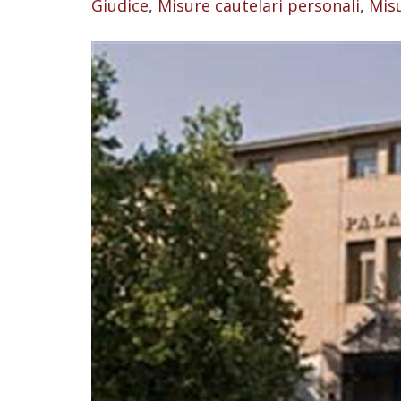
Giudice
,
Misure cautelari personali
,
Misu