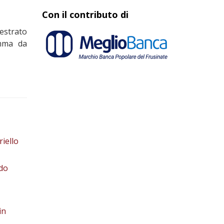
Con il contributo di
uestrato
omma da
riello
odo
in