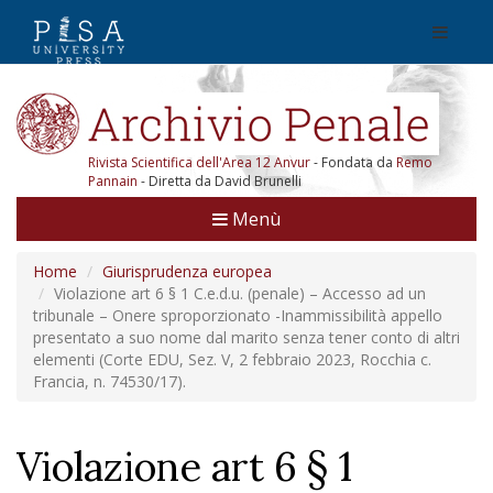
Rivista Scientifica dell'Area 12 Anvur
- Fondata da
Remo
Pannain
- Diretta da David Brunelli
Menù
Home
Giurisprudenza europea
Violazione art 6 § 1 C.e.d.u. (penale) – Accesso ad un
tribunale – Onere sproporzionato -Inammissibilità appello
presentato a suo nome dal marito senza tener conto di altri
elementi (Corte EDU, Sez. V, 2 febbraio 2023, Rocchia c.
Francia, n. 74530/17).
Violazione art 6 § 1