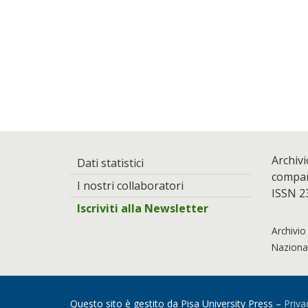
Archivi
Dati statistici
compara
I nostri collaboratori
ISSN 2
Iscriviti alla Newsletter
Archivio
Nazional
Questo sito è gestito da Pisa University Press –
Priva