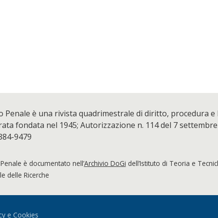
o Penale è una rivista quadrimestrale di diritto, procedura e
ta fondata nel 1945; Autorizzazione n. 114 del 7 settembre
384-9479
 Penale è documentato nell’
Archivio DoGi
dell’Istituto di Teoria e Tecni
e delle Ricerche
cy e Cookies