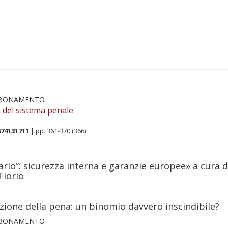
BBONAMENTO
 del sistema penale
674131711
| pp. 361-370 (366)
ario”: sicurezza interna e garanzie europee» a cura d
Fiorio
zione della pena: un binomio davvero inscindibile?
BBONAMENTO