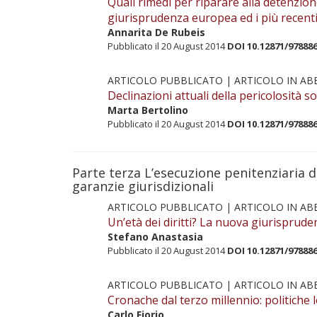
Quali rimedi per riparare alla detenzion
giurisprudenza europea ed i più recenti
Annarita De Rubeis
Pubblicato il 20 August 2014
DOI 10.12871/97888
ARTICOLO PUBBLICATO |
ARTICOLO IN A
Declinazioni attuali della pericolosità s
Marta Bertolino
Pubblicato il 20 August 2014
DOI 10.12871/97888
Parte terza L’esecuzione penitenziaria d
garanzie giurisdizionali
ARTICOLO PUBBLICATO |
ARTICOLO IN A
Un’età dei diritti? La nuova giurispruden
Stefano Anastasia
Pubblicato il 20 August 2014
DOI 10.12871/97888
ARTICOLO PUBBLICATO |
ARTICOLO IN A
Cronache dal terzo millennio: politiche l
Carlo Fiorio