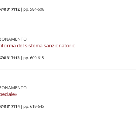
6741317112
| pp. 584-606
BBONAMENTO
 riforma del sistema sanzionatorio
6741317113
| pp. 609-615
BBONAMENTO
peciale»
6741317114
| pp. 619-645