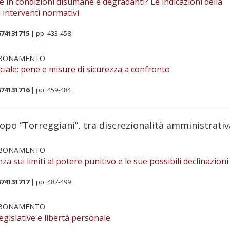
e in condizioni disumane e degradanti? Le indicazioni della
 interventi normativi
674131715
| pp. 433-458
BBONAMENTO
ociale: pene e misure di sicurezza a confronto
674131716
| pp. 459-484
opo “Torreggiani”, tra discrezionalità amministrativ
BBONAMENTO
za sui limiti al potere punitivo e le sue possibili declinazioni
674131717
| pp. 487-499
BBONAMENTO
egislative e libertà personale