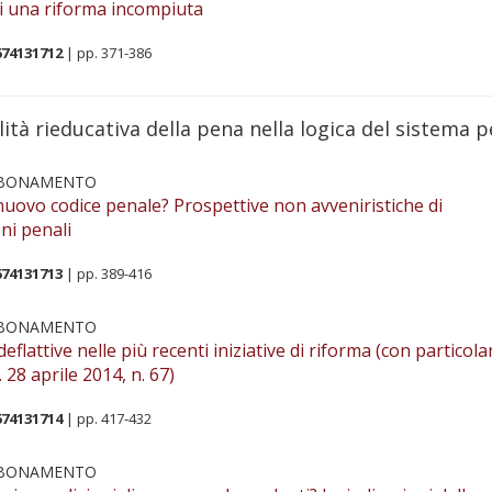
i di una riforma incompiuta
674131712
| pp. 371-386
lità rieducativa della pena nella logica del sistema 
BBONAMENTO
n nuovo codice penale? Prospettive non avveniristiche di
ni penali
674131713
| pp. 389-416
BBONAMENTO
eflattive nelle più recenti iniziative di riforma (con particola
. 28 aprile 2014, n. 67)
674131714
| pp. 417-432
BBONAMENTO