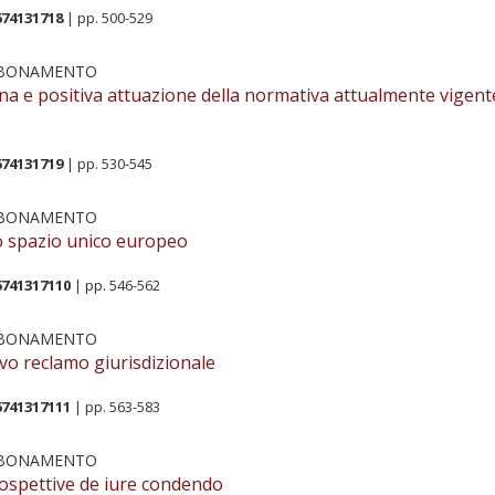
674131718
| pp. 500-529
BBONAMENTO
ena e positiva attuazione della normativa attualmente vigent
674131719
| pp. 530-545
BBONAMENTO
lo spazio unico europeo
6741317110
| pp. 546-562
BBONAMENTO
ovo reclamo giurisdizionale
6741317111
| pp. 563-583
BBONAMENTO
rospettive de iure condendo